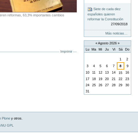
Siete de cada diez
españoles quieren
ieren reformas, 63,3% importantes cambios
reformar la Constitución
27/09/2018
Más noticias…
«
Agosto 2026
»
Lu
Ma
Mi
Ju
Vi
Sá
Do
Imprimir
Agosto
1
2
3
4
5
6
7
8
9
10
11
12
13
14
16
15
17
18
19
20
21
22
23
24
25
26
27
28
29
30
31
n Plone
y otros.
 GNU GPL