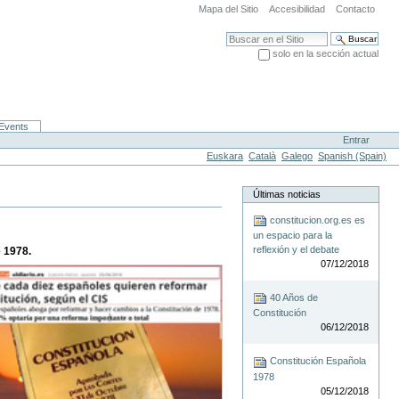
Mapa del Sitio
Accesibilidad
Contacto
Buscar
solo en la sección actual
Búsqueda Avanzada…
Events
Entrar
Euskara
Català
Galego
Spanish (Spain)
Últimas noticias
constitucion.org.es es
un espacio para la
reflexión y el debate
e 1978.
07/12/2018
40 Años de
Constitución
06/12/2018
Constitución Española
1978
05/12/2018