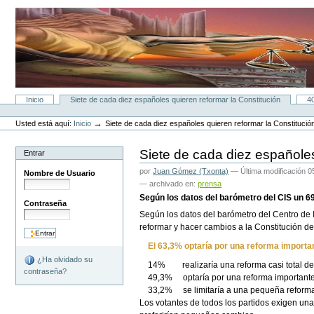
Cambiar
a
contenido.
|
Saltar
a
navegación
Secciones
Inicio
Siete de cada diez españoles quieren reformar la Constitución
4
Herramientas
Personales
→
Usted está aquí:
Inicio
Siete de cada diez españoles quieren reformar la Constitució
Siete de cada diez españoles
Entrar
por
Juan Gómez (Txonta)
—
Última modificación
05
Nombre de Usuario
— archivado en:
prensa
Según los datos del barómetro del CIS un 6
Contraseña
Según los datos del barómetro del Centro de
reformar y hacer cambios a la Constitución d
El 63,3% optaría por una reforma importan
¿Ha olvidado su
14% realizaría una reforma casi total de l
contraseña?
49,3% optaría por una reforma importante
33,2% se limitaría a una pequeña reform
Los votantes de todos los partidos exigen un