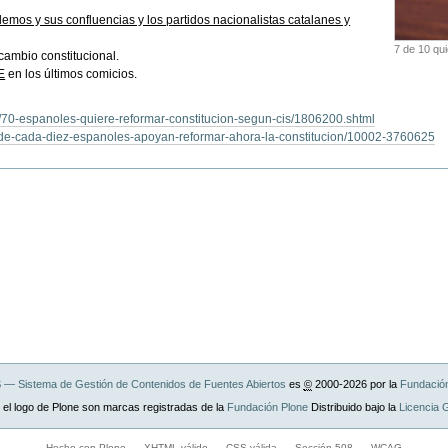
mos y sus confluencias y los partidos nacionalistas catalanes y
7 de 10 qu
cambio constitucional.
E
en los últimos comicios.
5/70-espanoles-quiere-reformar-constitucion-segun-cis/1806200.shtml
te-de-cada-diez-espanoles-apoyan-reformar-ahora-la-constitucion/10002-3760625
— Sistema de Gestión de Contenidos de Fuentes Abiertos
es
©
2000-2026 por la
Fundació
 el logo de Plone son marcas registradas de la
Fundación Plone
Distribuido bajo la
Licencia
Hecho con Plone
XHTML válido
CSS válida
Sección 508
WCAG