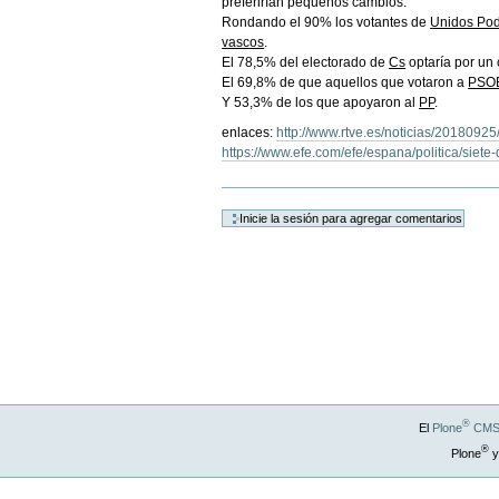
preferirían pequeños cambios.
Rondando el 90% los votantes de
Unidos Pode
vascos
.
El 78,5% del electorado de
Cs
optaría por un 
El 69,8% de que aquellos que votaron a
PSO
Y 53,3% de los que apoyaron al
PP
.
enlaces:
http://www.rtve.es/noticias/2018092
https://www.efe.com/efe/espana/politica/sie
Acciones
de
Documento
®
El
Plone
CMS 
®
Plone
y