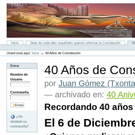
Cambiar
a
contenido.
|
Saltar
a
navegación
Secciones
Inicio
Siete de cada diez españoles quieren reformar la Constitución
4
Herramientas
Personales
→
Usted está aquí:
Inicio
40 Años de Constitución
40 Años de Cons
Entrar
Nombre de
Usuario
por
Juan Gómez (Txonta
— archivado en:
40 Aniv
Contraseña
Recordando 40 años d
¿Ha
El 6 de Diciembr
olvidado su
contraseña?