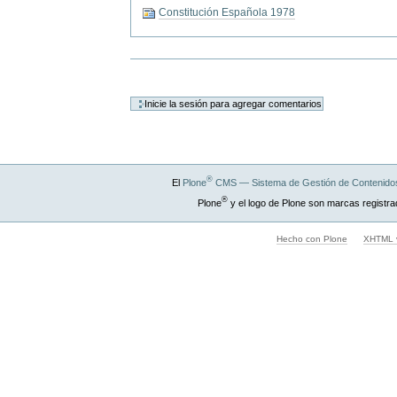
Constitución Española 1978
Acciones
de
Documento
®
El
Plone
CMS — Sistema de Gestión de Contenidos
®
Plone
y el logo de Plone son marcas registra
Hecho con Plone
XHTML v