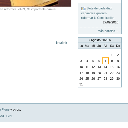
Siete de cada diez
len reformes, el 63,3% importants canvis
españoles quieren
reformar la Constitución
27/09/2018
Más noticias…
«
Agosto 2026
»
Imprimir
Lu
Ma
Mi
Ju
Vi
Sá
Do
Agosto
1
2
3
4
5
6
7
8
9
10
11
12
13
15
16
14
17
18
19
20
21
22
23
24
25
26
27
28
29
30
31
n Plone
y otros.
 GNU GPL