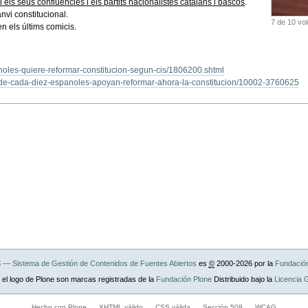
 els seus confluències i els partits nacionalistes catalans i bascos
.
nvi constitucional.
7 de 10 vo
n els últims comicis.
noles-quiere-reformar-constitucion-segun-cis/1806200.shtml
te-de-cada-diez-espanoles-apoyan-reformar-ahora-la-constitucion/10002-3760625
— Sistema de Gestión de Contenidos de Fuentes Abiertos
es
©
2000-2026 por la
Fundació
 el logo de Plone son marcas registradas de la
Fundación Plone
Distribuido bajo la
Licencia
Hecho con Plone
XHTML válido
CSS válida
Sección 508
WCAG