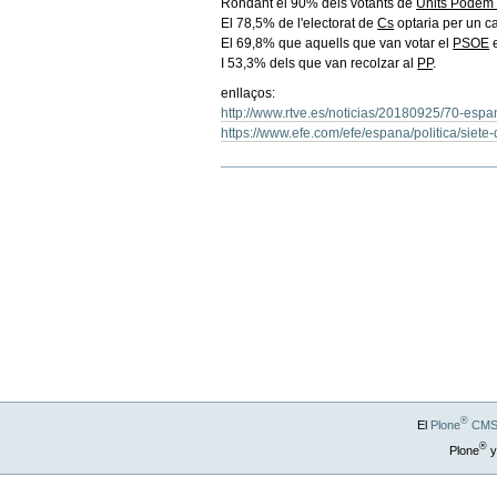
Rondant el 90% dels votants de
Units Podem i
El 78,5% de l'electorat de
Cs
optaria per un ca
El 69,8% que aquells que van votar el
PSOE
e
I 53,3% dels que van recolzar al
PP
.
enllaços:
http://www.rtve.es/noticias/20180925/70-espa
https://www.efe.com/efe/espana/politica/sie
Acciones
de
Documento
®
El
Plone
CMS 
®
Plone
y