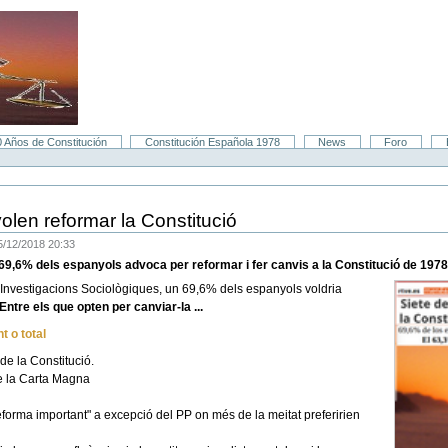
0 Años de Constitución
Constitución Española 1978
News
Foro
len reformar la Constitució
/12/2018 20:33
9,6% dels espanyols advoca per reformar i fer canvis a la Constitució de 1978
Investigacions Sociològiques, un 69,6% dels espanyols voldria
Entre els que opten per canviar-la ...
t o total
e la Constitució.
de la Carta Magna
"reforma important" a excepció del PP on més de la meitat preferirien