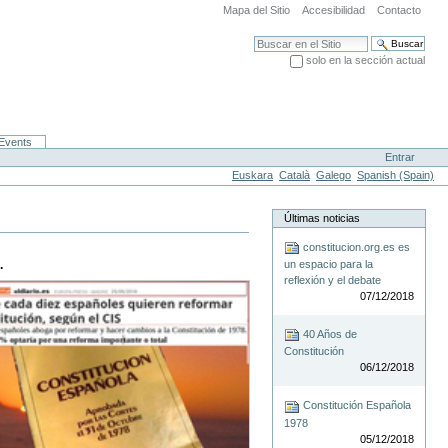
Mapa del Sitio
Accesibilidad
Contacto
Buscar
solo en la sección actual
Búsqueda Avanzada…
Events
Entrar
Euskara
Català
Galego
Spanish (Spain)
Últimas noticias
constitucion.org.es es
.
un espacio para la
reflexión y el debate
07/12/2018
40 Años de
Constitución
06/12/2018
Constitución Española
1978
05/12/2018