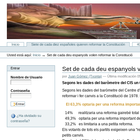
Cambiar
a
contenido.
|
Saltar
a
navegación
Secciones
Inicio
Siete de cada diez españoles quieren reformar la Constitución
4
Herramientas
Personales
→
Usted está aquí:
Inicio
Set de cada deu espanyols volen reformar la Constitució
Set de cada deu espanyols vo
Entrar
por
Juan Gómez (Txonta)
—
Última modificación
05
Nombre de Usuario
Segons les dades del baròmetre del CIS un 6
Segons les dades del baròmetre del Centre d'
Contraseña
reformar i fer canvis a la Constitució de 1978.
El 63,3% optaria per una reforma importan
14% realitzaria una reforma gairebé total d
¿Ha olvidado su
49,3% optaria per una reforma important 
contraseña?
33,2% es limitaria a una petita reforma.
Els votants de tots els partits exigeixen una 
petits canvis.