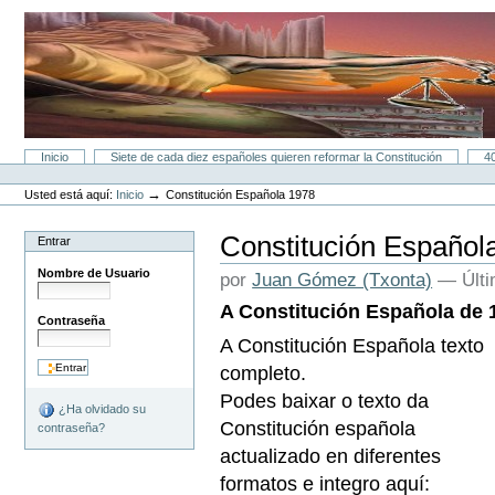
Cambiar
a
contenido.
|
Saltar
a
navegación
Secciones
Inicio
Siete de cada diez españoles quieren reformar la Constitución
4
Herramientas
Personales
→
Usted está aquí:
Inicio
Constitución Española 1978
Constitución Español
Entrar
Nombre de Usuario
por
Juan Gómez (Txonta)
—
Últ
A Constitución Española de 
Contraseña
A
Constitución Española texto
completo.
Podes baixar o texto da
¿Ha olvidado su
Constitución española
contraseña?
actualizado en diferentes
formatos e integro aquí: