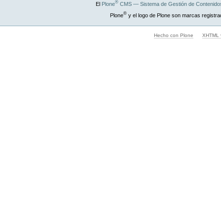
®
El
Plone
CMS — Sistema de Gestión de Contenidos
®
Plone
y el logo de Plone son marcas registra
Hecho con Plone
XHTML v