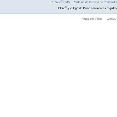
®
El
Plone
CMS — Sistema de Gestión de Contenidos
®
Plone
y el logo de Plone son marcas registra
Hecho con Plone
XHTML v