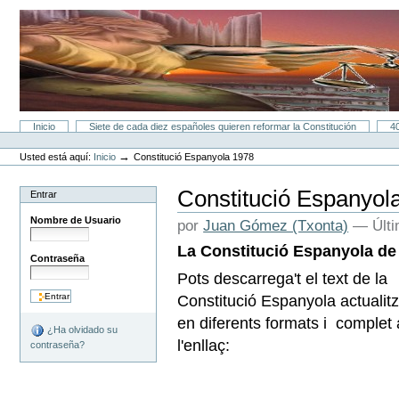
Cambiar
a
contenido.
|
Saltar
a
navegación
Secciones
Inicio
Siete de cada diez españoles quieren reformar la Constitución
4
Herramientas
Personales
→
Usted está aquí:
Inicio
Constitució Espanyola 1978
Constitució Espanyol
Entrar
Nombre de Usuario
por
Juan Gómez (Txonta)
—
Últ
La Constitució Espanyola de
Contraseña
Pots descarrega't el text de la
Constitució Espanyola actualitz
en diferents formats i complet 
¿Ha olvidado su
l'enllaç:
contraseña?